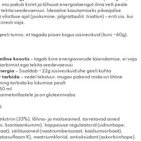
 mis pakub kiiret ja tõhusat energialaengut ilma vett peale
mise- ja
Prillid
tekita seedevaevusi. Ideaalne kasutamiseks pikaajalise
ooted
Kindad
võistluse ajal (jooksmine, jalgrattasõit, triatlon) – eriti siis, kui
žirullid
iiresti vaja.
eeli tunnis, et tagada piisav kogus süsivesikuid (kuni ~60g).
niline koostis
– tagab kiire energiavarude täiendamise, ei vaja
tarbimist ega tekita seedevaevusi
energia
– Sisaldab ~22g süsivesikuid ühe geeli kohta
 tarbida
– vedel tekstuur, mugav pakend mida on lihtne
ing tarbida ka liikumise pealt
60 ml
taimetoitlastele ja on gluteenivaba
:
ekstriin (33%), lõhna- ja maitseained, tarretavad ained
i, ksantaankummi), happesuse regulaatorid (sidrunhape,
raat), säilitusained (naatriumbensoaat, kaaliumsorbaat),
tsesulfaam K), naatriumkloriid, antioksüdant (askorbiinhape).