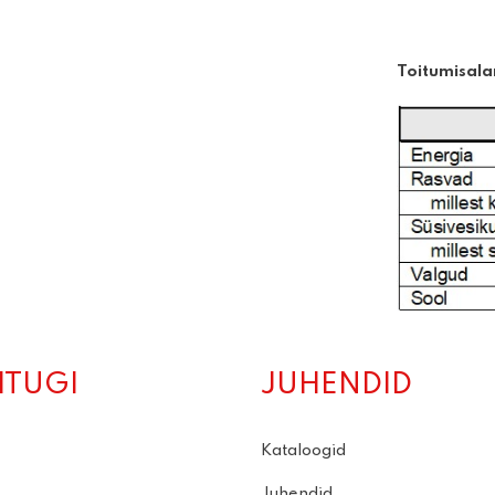
Toitumisala
ITUGI
JUHENDID
Kataloogid
Juhendid