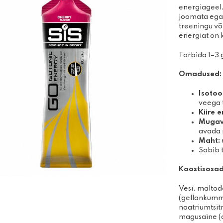
Disc-golfi kettad
energiageel,
Võimle
joomata ega 
Algajakomplektid
joogit
treeningu või 
Massaa
energiat on k
Tarbida 1–3 g
Omadused:
Isotoo
veega 
Kiire 
Mugav
avada n
Maht:
Sobib 
Koostisosad
Vesi, maltod
(gellankumm
naatriumtsit
magusaine (a