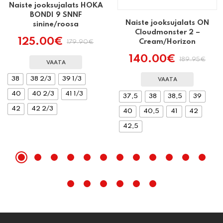
Naiste jooksujalats HOKA
BONDI 9 SNNF
Naiste jooksujalats ON
sinine/roosa
Cloudmonster 2 –
125.00
€
Cream/Horizon
179.90
€
Algne
Praegune
hind
hind
140.00
€
189.95
€
Algne
Praegune
oli:
on:
VAATA
hind
hind
179.90€.
125.00€.
38
38 2/3
39 1/3
oli:
on:
VAATA
189.95€.
140.00€.
40
40 2/3
41 1/3
37,5
38
38,5
39
42
42 2/3
40
40,5
41
42
42,5