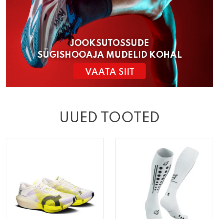
JOOKSUTOSSUDE
SÜGISHOOAJA MUDELID KOHAL
VAATA SIIT
UUED TOOTED