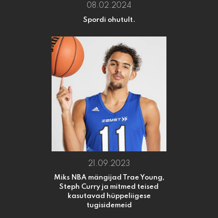
08.02.2024
Spordi ohutult.
21.09.2023
Miks NBA mängijad Trae Young,
Steph Curry ja mitmed teised
kasutavad hüppeliigese
tugisidemeid