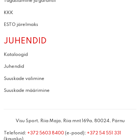
Tagastamine ja garantii
KKK
ESTO järelmaks
JUHENDID
Kataloogid
Juhendid
Suuskade valimine
Suuskade määrimine
Visu Sport, Riia Maja, Riia mnt 169a, 80024, Pärnu
Telefonid:
+372 5603 8400
(e-pood);
+372 54 551 331
(kauplus)