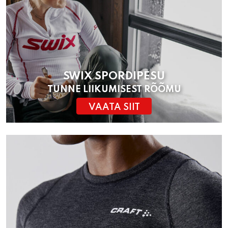
SWIX SPORDIPESU
TUNNE LIIKUMISEST RÕÕMU
VAATA SIIT