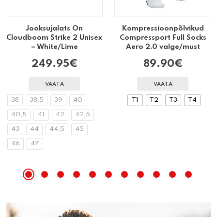
Jooksujalats On
Kompressioonpõlvikud
Cloudboom Strike 2 Unisex
Compressport Full Socks
– White/Lime
Aero 2.0 valge/must
249.95
€
89.90
€
VAATA
VAATA
38
38,5
39
40
T1
T2
T3
T4
40,5
41
42
42,5
43
44
44,5
45
46
47