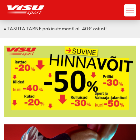
● TASUTA TARNE kulleriga al. 50€ ostust!