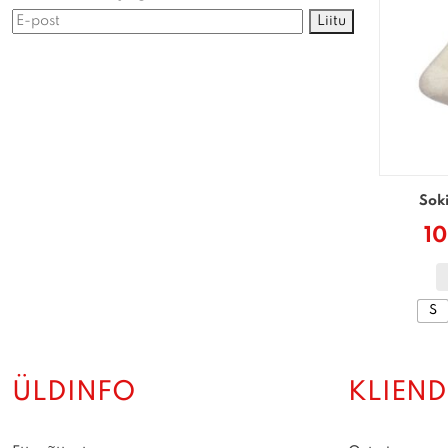
Liitu
Sok
10
S
ÜLDINFO
KLIEND