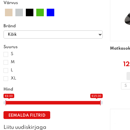
Värvus
Bränd
Suurus
Matkaso
S
M
12
L
XL
S
Hind
€9.00
€15.00
EEMALDA FILTRID
Liitu uudiskirjaga