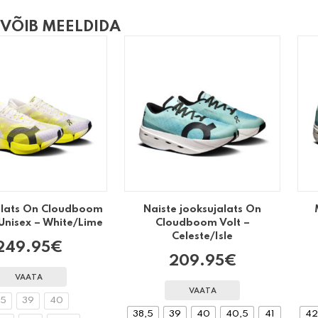
 VÕIB MEELDIDA
alats On Cloudboom
Naiste jooksujalats On
 Unisex – White/Lime
Cloudboom Volt –
Celeste/Isle
249.95
€
209.95
€
VAATA
VAATA
,5
39
40
38,5
39
40
40,5
41
4