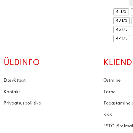
41 1/3
43 1/3
45 1/3
47 1/3
ÜLDINFO
KLIEND
Ettevõttest
Ostmine
Kontakt
Tarne
Privaatsuspoliitika
Tagastamine j
KKK
ESTO järelma