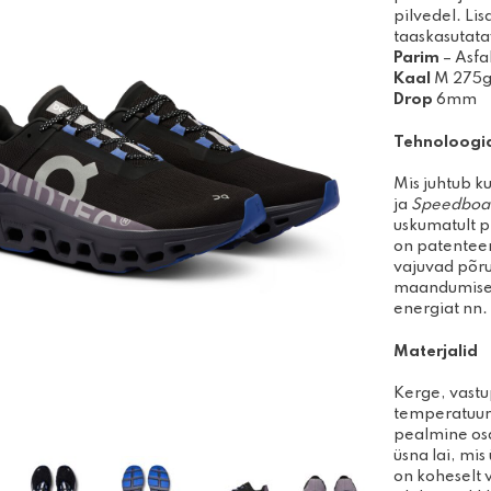
Disc-golfi kettad
pilvedel.
Lis
Võimle
taaskasutata
Algajakomplektid
joogit
Parim
– Asfa
Massaa
Kaal
M 275g
Drop
6mm
Tehnoloog
Mis juhtub k
ja
Speedboa
uskumatult pl
on patentee
vajuvad põru
maandumise.
energiat nn.
Materjalid
Kerge, vastu
temperatuur 
pealmine osa
üsna lai, mis
on koheselt v