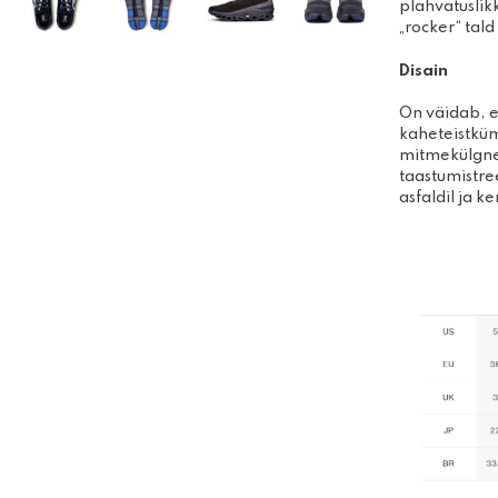
plahvatuslikk
„rocker“ tald
Disain
On väidab, 
kaheteistküm
mitmekülgne 
taastumistre
asfaldil ja k