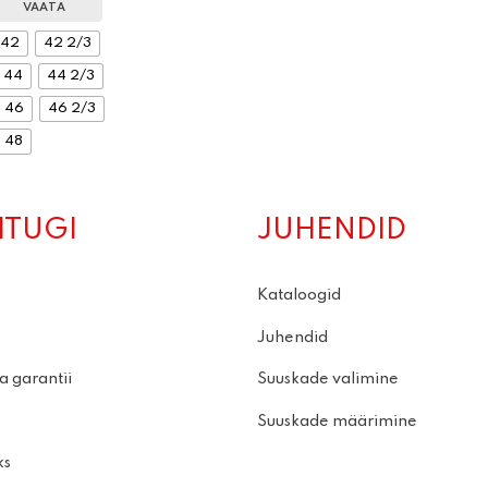
VAATA
42
42 2/3
44
44 2/3
46
46 2/3
48
ITUGI
JUHENDID
Kataloogid
Juhendid
a garantii
Suuskade valimine
Suuskade määrimine
ks