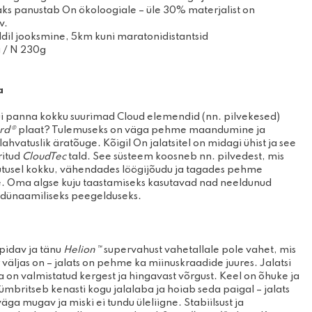
aks panustab On ökoloogiale – üle 30% materjalist on
mise- ja
Prillid
v.
ooted
Kindad
ldil jooksmine, 5km kuni maratonidistantsid
žirullid
 / N 230g
ia
ui panna kokku suurimad Cloud elemendid (nn. pilvekesed)
rd®
plaat? Tulemuseks on väga pehme maandumine ja
ahvatuslik äratõuge. Kõigil On jalatsitel on midagi ühist ja see
ritud
CloudTec
tald. See süsteem koosneb nn. pilvedest, mis
tusel kokku, vähendades löögijõudu ja tagades pehme
 Oma algse kuju taastamiseks kasutavad nad neeldunud
 dünaamiliseks peegelduseks.
pidav ja tänu
Helion™
supervahust vahetallale pole vahet, mis
väljas on – jalats on pehme ka miinuskraadide juures. Jalatsi
 on valmistatud kergest ja hingavast võrgust. Keel on õhuke ja
 ümbritseb kenasti kogu jalalaba ja hoiab seda paigal – jalats
äga mugav ja miski ei tundu üleliigne. Stabiilsust ja