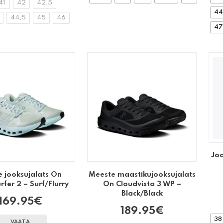
41
42
42,5
44
44,5
45
46
47
Jo
e jooksujalats On
Meeste maastikujooksujalats
rfer 2 – Surf/Flurry
On Cloudvista 3 WP –
Black/Black
169.95
€
189.95
€
38
VAATA