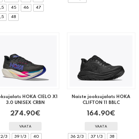
,5
45
46
47
,5
48
oksujalats HOKA CIELO X1
Naiste jooksujalats HOKA
3.0 UNISEX CRBN
CLIFTON 11 BBLC
274.90
€
164.90
€
VAATA
VAATA
 2/3
39 1/3
40
36 2/3
37 1/3
38