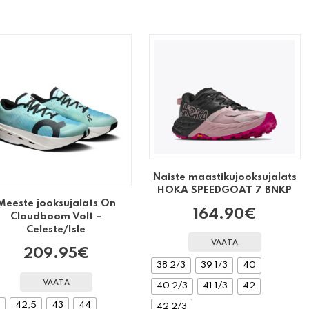
Naiste maastikujooksujalats
HOKA SPEEDGOAT 7 BNKP
Meeste jooksujalats On
164.90
€
Cloudboom Volt –
Celeste/Isle
VAATA
209.95
€
38 2/3
39 1/3
40
VAATA
40 2/3
41 1/3
42
2
42,5
43
44
42 2/3