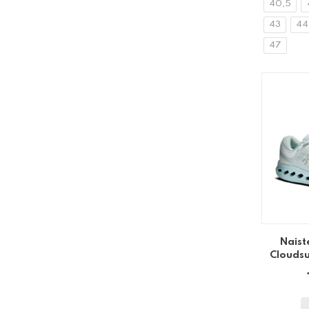
40,5
43
44
47
Naist
Cloudsu