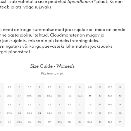
ust lisab vahetalla sisse peidetud
Speedboard®
plaat. Kumer
 teeb jalatsi väga sujuvaks.
et need on kõige kummalisemad jooksujalatsid, mida on nende
ne aasta jooksul tehtud. Cloudmonster on mugav ja
jooksujalats, mis sobib pikkadeks treeninguteks,
eninguteks või ka igapäevasteks lühemateks jooksudeks,
ergel pinnasteel.