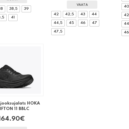
VAATA
40
38
38,5
39
42
42,5
43
44
42
,5
41
44,5
45
46
47
44
47,5
46
jooksujalats HOKA
IFTON 11 BBLC
164.90
€