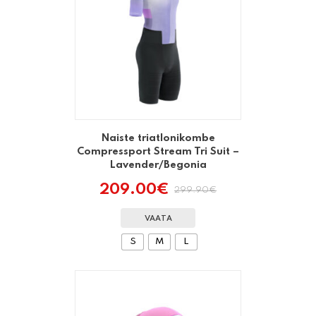
Naiste triatlonikombe
Compressport Stream Tri Suit –
Lavender/Begonia
209.00
€
299.90
€
Algne
Praegune
hind
hind
oli:
on:
VAATA
299.90€.
209.00€.
S
M
L