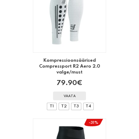
Kompressioonsäärised
Compressport R2 Aero 2.0
valge/must
79.90
€
VAATA
T1
T2
T3
T4
-31%