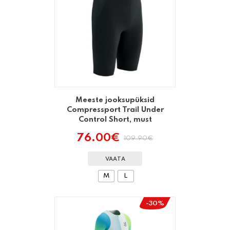
Meeste jooksupüksid
Compressport Trail Under
Control Short, must
76.00
€
109.90
€
Algne
Praegune
hind
hind
oli:
on:
VAATA
109.90€.
76.00€.
M
L
-30%