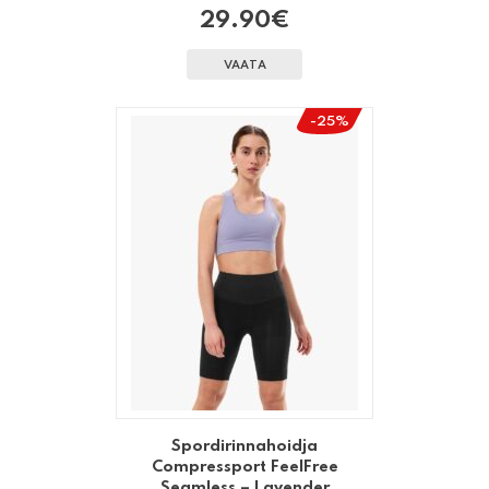
29.90
€
VAATA
-25%
Spordirinnahoidja
Compressport FeelFree
Seamless – Lavender