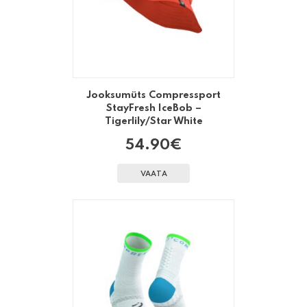
Jooksumüts Compressport
StayFresh IceBob –
Tigerlily/Star White
54.90
€
VAATA