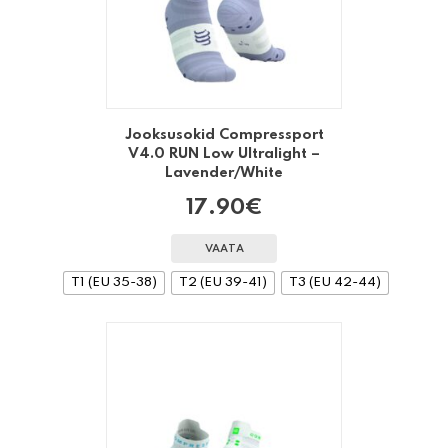
Jooksusokid Compressport
V4.0 RUN Low Ultralight –
Lavender/White
17.90
€
VAATA
T1 (EU 35-38)
T2 (EU 39-41)
T3 (EU 42-44)