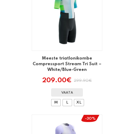
Meeste triatlonikombe
Compressport Stream Tri Suit –
White/Blue-Green
209.00
€
299.90
€
Algne
Praegune
hind
hind
oli:
on:
VAATA
299.90€.
209.00€.
M
L
XL
-30%