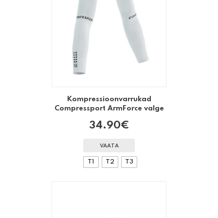
Kompressioonvarrukad
Compressport ArmForce valge
34.90
€
VAATA
T1
T2
T3