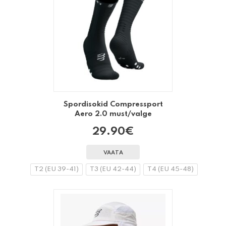
Spordisokid Compressport
Aero 2.0 must/valge
29.90
€
VAATA
T2 (EU 39-41)
T3 (EU 42-44)
T4 (EU 45-48)