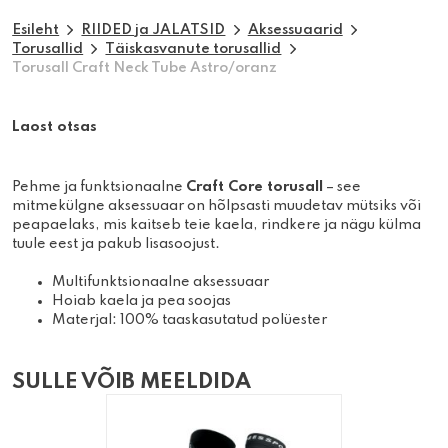
Esileht
RIIDED ja JALATSID
Aksessuaarid
Torusallid
Täiskasvanute torusallid
Torusall Craft Neck Tube Astro/oranz
Laost otsas
Pehme ja funktsionaalne
Craft Core torusall
– see
mitmekülgne aksessuaar on hõlpsasti muudetav mütsiks või
peapaelaks, mis kaitseb teie kaela, rindkere ja nägu külma
tuule eest ja pakub lisasoojust.
Multifunktsionaalne aksessuaar
Hoiab kaela ja pea soojas
Materjal: 100% taaskasutatud polüester
SULLE VÕIB MEELDIDA