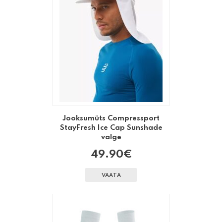
Jooksumüts Compressport
StayFresh Ice Cap Sunshade
valge
49.90
€
VAATA