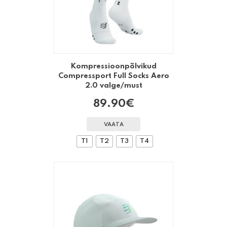
Kompressioonpõlvikud
Compressport Full Socks Aero
2.0 valge/must
89.90
€
VAATA
T1
T2
T3
T4