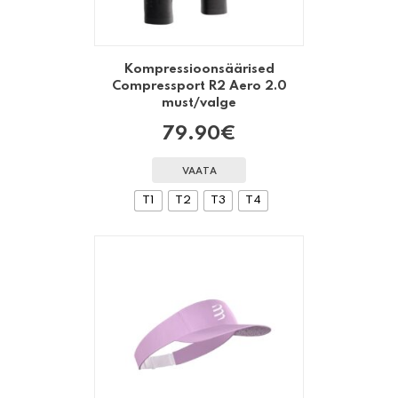
Kompressioonsäärised
Compressport R2 Aero 2.0
must/valge
79.90
€
VAATA
T1
T2
T3
T4