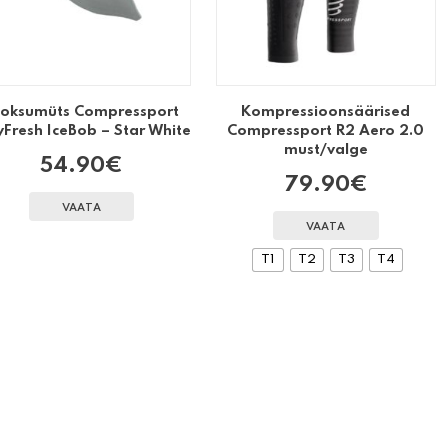
ooksumüts Compressport
Kompressioonsäärised
yFresh IceBob – Star White
Compressport R2 Aero 2.0
must/valge
54.90
€
79.90
€
VAATA
VAATA
T1
T2
T3
T4