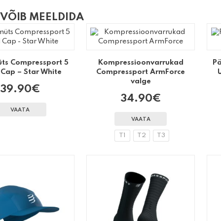
 VÕIB MEELDIDA
ts Compressport 5
Kompressioonvarrukad
Pä
 Cap – Star White
Compressport ArmForce
valge
39.90
€
34.90
€
VAATA
VAATA
T1
T2
T3