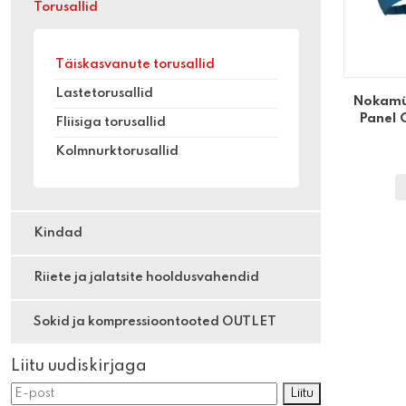
Torusallid
Täiskasvanute torusallid
Lastetorusallid
Nokamü
Panel 
Fliisiga torusallid
Kolmnurktorusallid
Kindad
Riiete ja jalatsite hooldusvahendid
Sokid ja kompressioontooted OUTLET
Liitu uudiskirjaga
Liitu