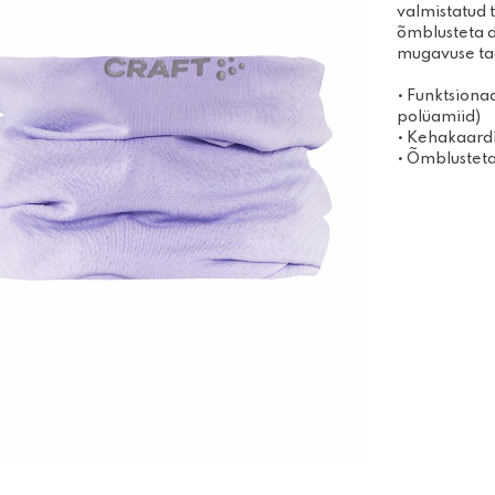
Disc-golfi kettad
valmistatud t
Võimle
õmblusteta d
Algajakomplektid
joogit
mugavuse ta
Massaa
• Funktsiona
polüamiid)
• Kehakaardi
• Õmblusteta