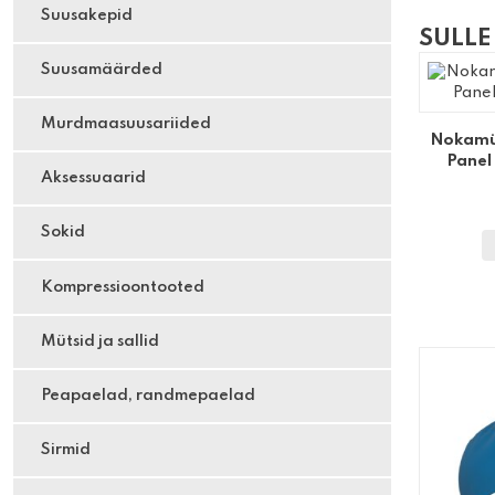
Suusakepid
SULLE
Suusamäärded
Murdmaasuusariided
Nokamü
Panel
Aksessuaarid
Sokid
Kompressioontooted
Mütsid ja sallid
Peapaelad, randmepaelad
Sirmid