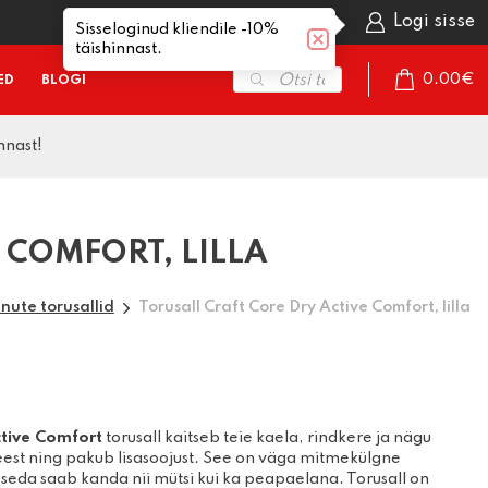
Avaleht
Logi sisse
Sisseloginud kliendile -10%
täishinnast.
Products
0.00
€
ED
BLOGI
search
nnast!
omplektid
Sportprillid
Hokiuisud
Mäesuusasaapad
aasuusad
Ujumisprillid
Iluuisud
Mäekiivrid
sidemed
Mäesuusaprillid
Matkauisud
Mäeprillid
 COMFORT, LILLA
saapad
Aksessuaarid
Mäesuusariided
kepid
Aksessuaarid
nute torusallid
Torusall Craft Core Dry Active Comfort, lilla
määrded
Rullsuusad
aasuusariided
Rullsuusasaapad
Käimiskepid
uaarid
Suusakepid
Käimiskeppide
TLET
varuosad
Rattad ja laagrid
tive Comfort
torusall kaitseb teie kaela, rindkere ja nägu
Kindad
d
Varuosad
eest ning pakub lisasoojust. See on väga mitmekülgne
 seda saab kanda nii mütsi kui ka peapaelana. Torusall on
emiskummid
Kiivrid