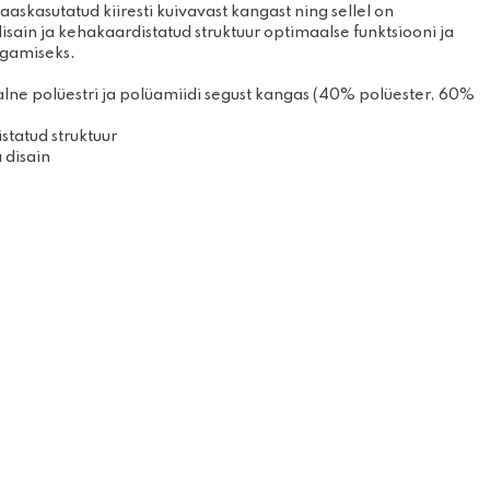
aaskasutatud kiiresti kuivavast kangast ning sellel on
mise- ja
Prillid
isain ja kehakaardistatud struktuur optimaalse funktsiooni ja
ooted
Kindad
gamiseks.
žirullid
alne polüestri ja polüamiidi segust kangas (40% polüester, 60%
statud struktuur
 disain