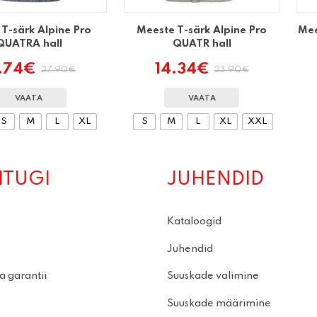
 T-särk Alpine Pro
Meeste T-särk Alpine Pro
Mee
QUATRA hall
QUATR hall
.74
€
14.34
€
27.90
€
23.90
€
Algne
Praegune
Algne
Praegune
hind
hind
hind
hind
oli:
on:
oli:
on:
VAATA
VAATA
27.90€.
16.74€.
23.90€.
14.34€.
S
M
L
XL
S
M
L
XL
XXL
ITUGI
JUHENDID
Kataloogid
Juhendid
a garantii
Suuskade valimine
Suuskade määrimine