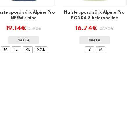
ste spordisärk Alpine Pro
Naiste spordisärk Alpine Pro
NERW sinine
BONDA 3 heleroheline
19.14
€
16.74
€
31.90
€
27.90
€
Algne
Praegune
Algne
Praegune
hind
hind
hind
hind
oli:
on:
oli:
on:
VAATA
VAATA
31.90€.
19.14€.
27.90€.
16.74€.
M
L
XL
XXL
S
M