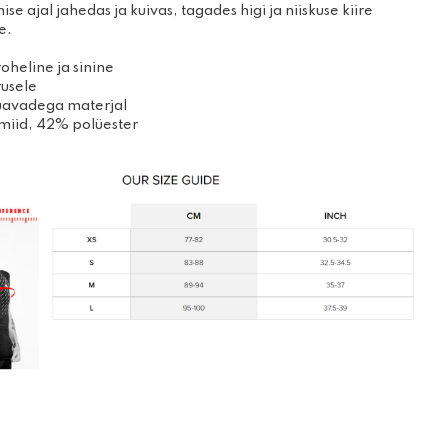
se ajal jahedas ja kuivas, tagades higi ja niiskuse kiire
mise- ja
Prillid
e.
ooted
Kindad
žirullid
roheline ja sinine
rusele
uavadega materjal
miid, 42% polüester