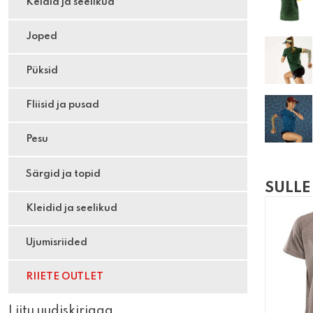
Keidid ja seelikud
Joped
Püksid
Fliisid ja pusad
Pesu
Särgid ja topid
SULLE
Kleidid ja seelikud
Ujumisriided
RIIETE OUTLET
Liitu uudiskirjaga