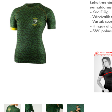
Disc-golfi kettad
keha treenimi
Võimle
eemaldamis
Algajakomplektid
joogit
– Kaal 110g
Massaa
– Värvivalik 
– Vastab suu
– Hingav õh
– 58% polüa