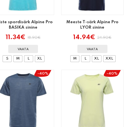
ste spordisärk Alpine Pro
Meeste T-särk Alpine Pro
BASIKA sinine
LYOR sinine
11.34
€
14.94
€
18.90
€
24.90
€
Algne
Praegune
Algne
Praegune
hind
hind
hind
hind
oli:
on:
oli:
on:
VAATA
VAATA
18.90€.
11.34€.
24.90€.
14.94€.
S
M
L
XL
M
L
XL
XXL
-40%
-40%