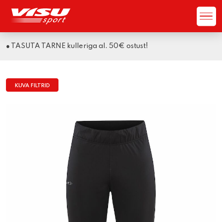
● LOGI SISSE ja saa -10% täishinnast!
KUVA FILTRID