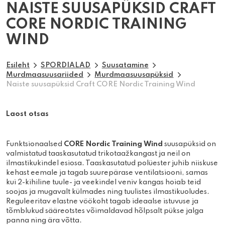
NAISTE SUUSAPÜKSID CRAFT
CORE NORDIC TRAINING
WIND
Esileht
SPORDIALAD
Suusatamine
Murdmaasuusariided
Murdmaasuusapüksid
Naiste suusapüksid Craft CORE Nordic Training Wind
Laost otsas
Funktsionaalsed
CORE Nordic Training Wind
suusapüksid on
valmistatud taaskasutatud trikotaažkangast ja neil on
ilmastikukindel esiosa. Taaskasutatud polüester juhib niiskuse
kehast eemale ja tagab suurepärase ventilatsiooni, samas
kui 2-kihiline tuule- ja veekindel veniv kangas hoiab teid
soojas ja mugavalt külmades ning tuulistes ilmastikuoludes.
Reguleeritav elastne vöökoht tagab ideaalse istuvuse ja
tõmblukud sääreotstes võimaldavad hõlpsalt pükse jalga
panna ning ära võtta.