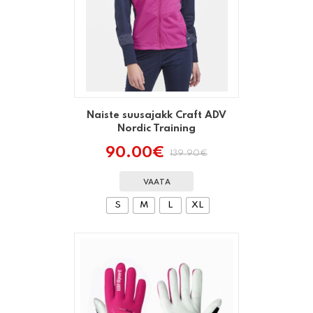
Naiste suusajakk Craft ADV
Nordic Training
90.00
€
139.90
€
Algne
Praegune
hind
hind
oli:
on:
VAATA
139.90€.
90.00€.
S
M
L
XL