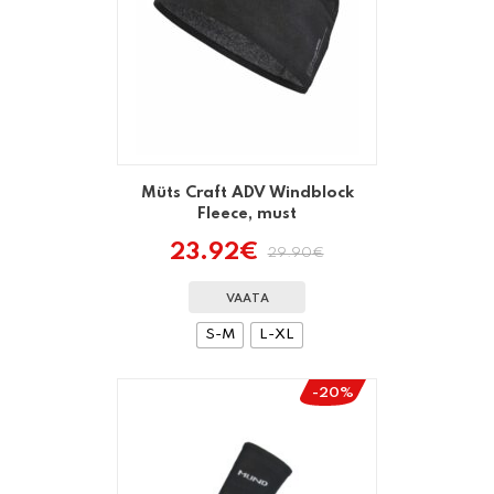
Müts Craft ADV Windblock
Fleece, must
23.92
€
29.90
€
Algne
Praegune
hind
hind
oli:
on:
VAATA
29.90€.
23.92€.
S-M
L-XL
-20%