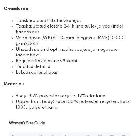
Omadused:
Taaskasutatud trikotaažkangas
Taaskasutatud elastne 2-kihiline tuule- ja veekindel
kangas ees
Veepidavus (WP) 8000 mm, hingavus (MVP) 10 000
g/m2/24h
Uhutud sisepind optimaalse soojuse ja mugavuse
tagamiseks
Reguleeritav elastne vöökoht
Teibitud detailid
Lukud säärte allosas
Materjal:
Body: 88% polyester recycle, 12% elastane
Upper front body: Face 100% polyester recycled, Back
100% polyurethane