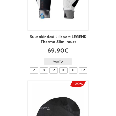
Suusakindad Lillsport LEGEND
Thermo Slim, must
69.90
€
VAATA
7
8
9
10
11
12
-20%