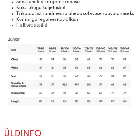
Seest uhutud kõrgem kraeosa
Kaks lukuga küljetaskut
Trikotaažist randmeosa tiheda sobivuse saavutamiseks
Kummiga reguleeritav alläär
Helkurdetailid
ÜLDINFO