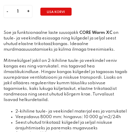
LISA KORVI
Quantity
Soe ja funktsionaalne laste suusajakk
CORE Warm XC
on
tuule- ja veekindla esiosaga ning külgedel ja seljal seest
uhutud elastne trikotaažkangas. Ideaalne
murdmaasuusatamiseks ja külma ilmaga treenimiseks.
Mitmekülgsel jakil on 2-kihiline tuule-ja veekindel veniv
kangas ees ning varrukatel, mis tagavad hea
ilmastikukindluse. Hingav kangas külgedel ja tagaosas tagab
suurepärase ventilatsiooni ja niiskuse transpordi. Lisaks on
jakil allääres reguleeritav kumm täiusliku sobivuse
tagamiseks, kaks lukuga küljetaskut, elastne trikotaažist
randmeosa ning seest uhutud kõrgem krae. Turvalisust
lisavad helkurdetailid.
2-kihiline tuule- ja veekindel materjal ees ja varrukatel
Veepidavus 8000 mm; hingavus: 10 000 g/m2/24h
Seest uhutud trikotaaž külgedel ja seljal niiskuse
ärajuhtimiseks ja paremaks mugavuseks