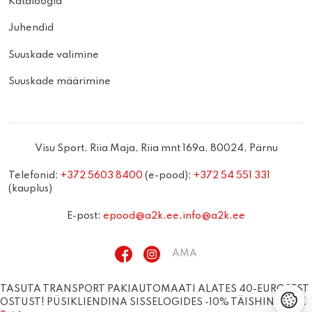
Kataloogid
Juhendid
Suuskade valimine
Suuskade määrimine
Visu Sport, Riia Maja, Riia mnt 169a, 80024, Pärnu
Telefonid:
+372 5603 8400
(e-pood);
+372 54 551 331
(kauplus)
E-post:
epood@a2k.ee
,
info@a2k.ee
AMA
TASUTA TRANSPORT PAKIAUTOMAATI ALATES 40-EUROSEST
OSTUST! PÜSIKLIENDINA SISSELOGIDES -10% TÄISHINNAST!