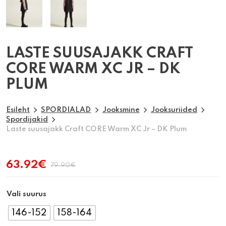
LASTE SUUSAJAKK CRAFT
CORE WARM XC JR – DK
PLUM
Esileht
SPORDIALAD
Jooksmine
Jooksuriided
Spordijakid
Laste suusajakk Craft CORE Warm XC Jr – DK Plum
63.92
€
79.90
€
Algne
Praegune
hind
hind
oli:
on:
Vali suurus
79.90€.
63.92€.
146-152
158-164