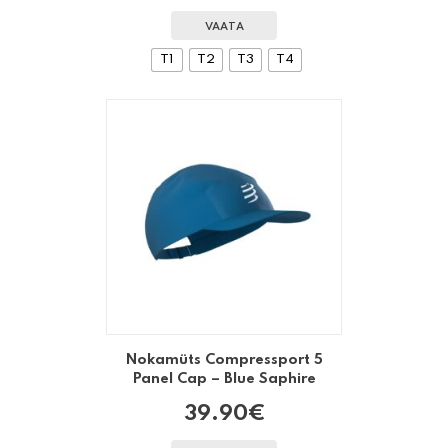
VAATA
T1
T2
T3
T4
Nokamüts Compressport 5
Panel Cap – Blue Saphire
39.90
€