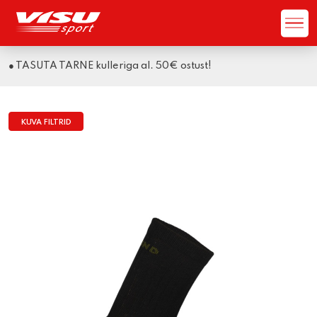
!
● LOGI SISSE ja saa -10% täishinnast!
KUVA FILTRID