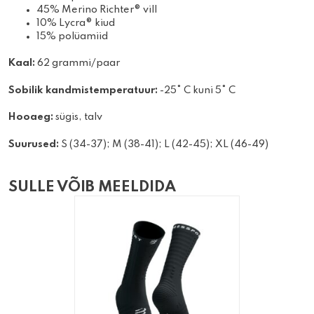
45% Merino Richter® vill
10% Lycra® kiud
15% polüamiid
Kaal:
62 grammi/paar
Sobilik kandmistemperatuur:
-25° C kuni 5° C
Hooaeg:
sügis, talv
Suurused:
S (34-37); M (38-41); L (42-45); XL (46-49)
SULLE VÕIB MEELDIDA