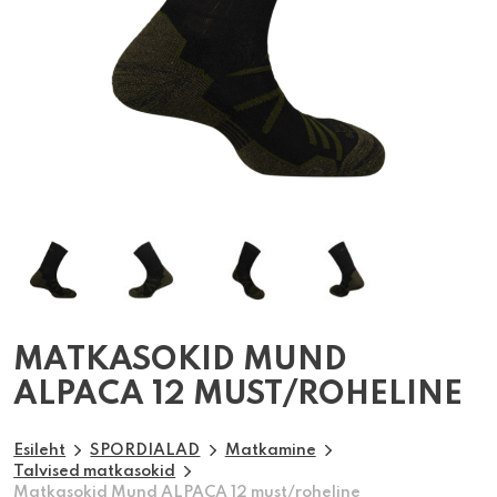
MATKASOKID MUND
ALPACA 12 MUST/ROHELINE
Esileht
SPORDIALAD
Matkamine
Talvised matkasokid
Matkasokid Mund ALPACA 12 must/roheline