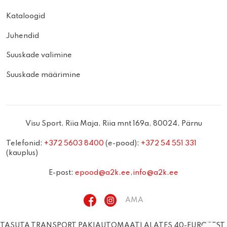
Kataloogid
Juhendid
Suuskade valimine
Suuskade määrimine
Visu Sport, Riia Maja, Riia mnt 169a, 80024, Pärnu
Telefonid:
+372 5603 8400
(e-pood);
+372 54 551 331
(kauplus)
E-post:
epood@a2k.ee
,
info@a2k.ee
AMA
TASUTA TRANSPORT PAKIAUTOMAATI ALATES 40-EUROSEST