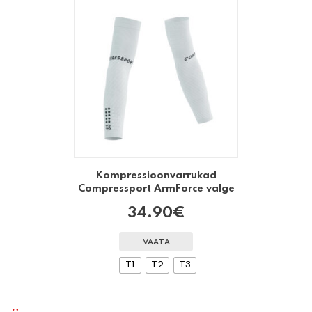
Kompressioonvarrukad
Compressport ArmForce valge
34.90
€
VAATA
T1
T2
T3