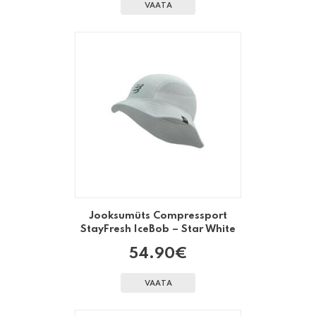
VAATA
Jooksumüts Compressport
StayFresh IceBob – Star White
54.90
€
VAATA