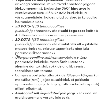
erikoega paneelid, mis aitavad ennetada jalgade
ülekuumenemist. Erakordne
360° hingavus
ja
ventilatsioon tänu üliõhukestele kiududele ja
võrkpaneelidele, hoides jalad värsked ja kuivad ka
kuumades oludes
3D.DOTS-i
(3D tehnoloogiliste
punktide)
pehmendav efekt
soki tagaosas
kaitseb
Achilleuse kõõlust hõõrdumise ja surve eest.
3D.DOTS-i
(3D tehnoloogiliste
punktide)
pehmendav efekt
sokitalla all –
jalatalla
masseerimiseks, erksuse tagamiseks ning jala
paremaks fikseerimiseks.
Üliergonoomiline sobivus
saavutatakse tänu
pehmetele kidudele. Veniv õmblusteta soki
ülemine äär takistab sokkide alla libisemist
säärelihast pitsitamata.
Compressport jalgrattasokkide
lõige on kõrgem
kui
maastiku (
trail
)- ja jooksusokkidel, et pakkuda
optimaalset tuge ja täita jalgrattasõidu (rattaspordi)
etiketi nõudmisi.
Anatoomiliselt kujundatud jala järgi
– sokkidel on
eraldi parema ja vasaku jala sokk.