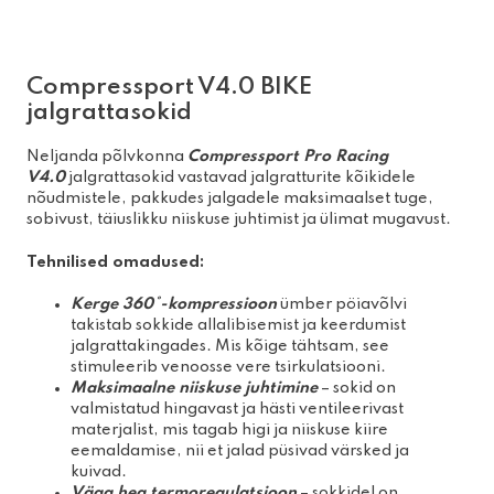
Compressport V4.0 BIKE
jalgrattasokid
Neljanda põlvkonna
Compressport Pro Racing
V4.0
jalgrattasokid vastavad jalgratturite kõikidele
nõudmistele, pakkudes jalgadele maksimaalset tuge,
sobivust, täiuslikku niiskuse juhtimist ja ülimat mugavust.
Tehnilised omadused:
Kerge 360°-kompressioon
ümber pöiavõlvi
takistab sokkide allalibisemist ja keerdumist
jalgrattakingades. Mis kõige tähtsam, see
stimuleerib venoosse vere tsirkulatsiooni.
Maksimaalne niiskuse juhtimine
– sokid on
valmistatud hingavast ja hästi ventileerivast
materjalist, mis tagab higi ja niiskuse kiire
eemaldamise, nii et jalad püsivad värsked ja
kuivad.
Väga hea termoregulatsioon
– sokkidel on