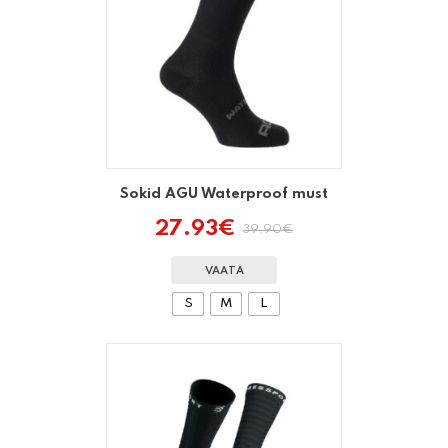
Sokid AGU Waterproof must
27.93
€
39.90
€
Algne
Praegune
hind
hind
oli:
on:
VAATA
39.90€.
27.93€.
S
M
L