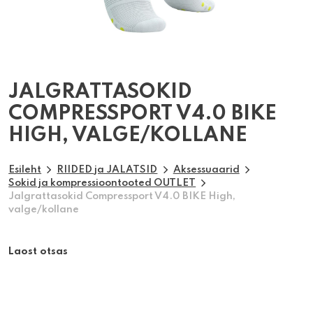
JALGRATTASOKID
COMPRESSPORT V4.0 BIKE
HIGH, VALGE/KOLLANE
Esileht
RIIDED ja JALATSID
Aksessuaarid
Sokid ja kompressioontooted OUTLET
Jalgrattasokid Compressport V4.0 BIKE High,
valge/kollane
Laost otsas