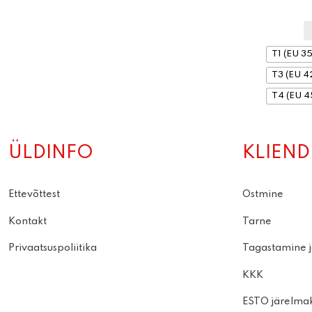
T1 (EU 3
T3 (EU 4
T4 (EU 4
ÜLDINFO
KLIEND
Ettevõttest
Ostmine
Kontakt
Tarne
Privaatsuspoliitika
Tagastamine j
KKK
ESTO järelma