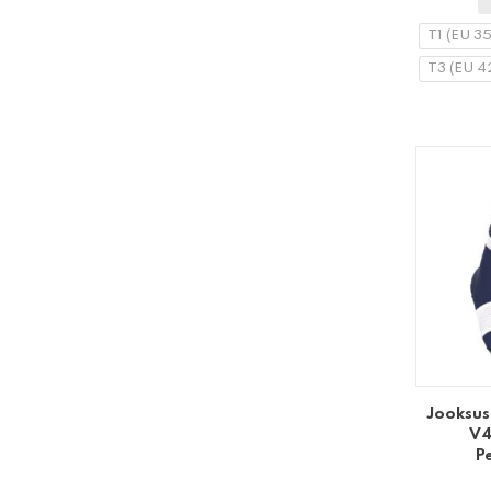
T1 (EU 3
T3 (EU 4
Jooksus
V4
P