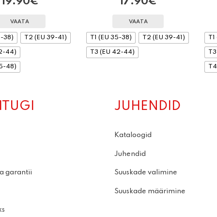
19.90
€
17.90
€
VAATA
VAATA
5-38)
T2 (EU 39-41)
T1 (EU 35-38)
T2 (EU 39-41)
T1
2-44)
T3 (EU 42-44)
T3
5-48)
T4
ITUGI
JUHENDID
Kataloogid
Juhendid
a garantii
Suuskade valimine
Suuskade määrimine
ks