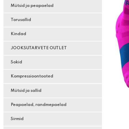
Mütsid ja peapaelad
Torusallid
Kindad
JOOKSUTARVETE OUTLET
Sokid
Kompressioontooted
Mütsid ja sallid
Peapaelad, randmepaelad
Sirmid