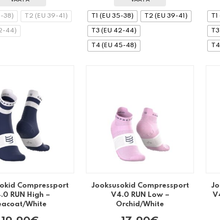
VAATA
VAATA
5-38)
T2 (EU 39-41)
T1 (EU 35-38)
T2 (EU 39-41)
T1
2-44)
T3 (EU 42-44)
T3
T4 (EU 45-48)
T4
okid Compressport
Jooksusokid Compressport
Jo
.0 RUN High –
V4.0 RUN Low –
V
eacoat/White
Orchid/White