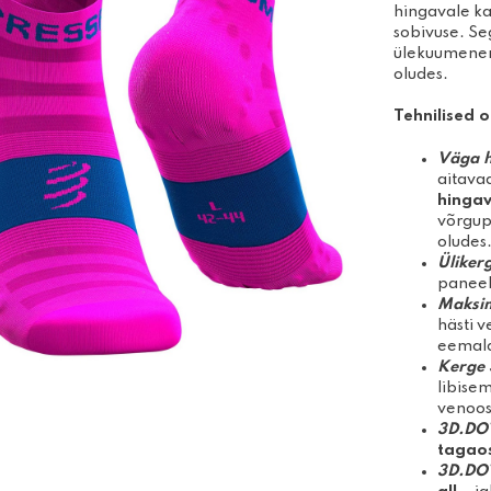
Disc-golfi kettad
hingavale k
Võimle
sobivuse. Se
Algajakomplektid
joogit
ülekuumenemi
Massaa
oludes.
Tehnilised 
Väga h
aitava
hinga
võrgup
oludes
Üliker
paneel
Maksim
hästi v
eemalda
Kerge 
libisem
venooss
3D.DO
tagao
3D.DO