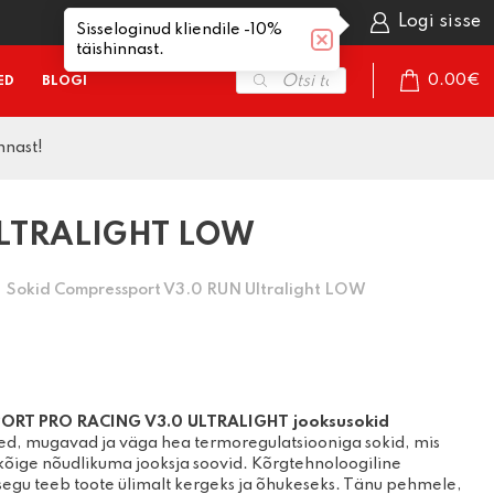
Avaleht
Logi sisse
Sisseloginud kliendile -10%
täishinnast.
Products
0.00
€
ED
BLOGI
search
nnast!
omplektid
Sportprillid
Hokiuisud
Mäesuusasaapad
aasuusad
Ujumisprillid
Iluuisud
Mäekiivrid
LTRALIGHT LOW
sidemed
Mäesuusaprillid
Matkauisud
Mäeprillid
saapad
Aksessuaarid
Mäesuusariided
Sokid Compressport V3.0 RUN Ultralight LOW
kepid
Aksessuaarid
määrded
Rullsuusad
aasuusariided
Rullsuusasaapad
Käimiskepid
uaarid
Suusakepid
Käimiskeppide
TLET
varuosad
PORT
PRO RACING V3.0 ULTRALIGHT jooksusokid
Rattad ja laagrid
ed, mugavad ja väga hea termoregulatsiooniga sokid, mis
Kindad
d
Varuosad
kõige nõudlikuma jooksja soovid. Kõrgtehnoloogiline
segu teeb toote ülimalt kergeks ja õhukeseks. Tänu pehmele,
emiskummid
Kiivrid