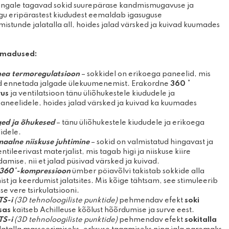
angale tagavad sokid suurepärase kandmismugavuse ja
mise- ja
Prillid
gu eripärastest kiududest eemaldab igasuguse
ooted
Kindad
stunde jalatalla all, hoides jalad värsked ja kuivad kuumades
žirullid
omadused:
ea termoregulatsioon
– sokkidel on erikoega paneelid, mis
d ennetada jalgade ülekuumenemist. Erakordne
360 °
vus
ja ventilatsioon tänu üliõhukestele kiududele ja
aneelidele, hoides jalad värsked ja kuivad ka kuumades
.
ged ja õhukesed
– tänu üliõhukestele kiududele ja erikoega
idele.
aalne niiskuse juhtimine
– sokid on valmistatud hingavast ja
entileerivast materjalist, mis tagab higi ja niiskuse kiire
mise, nii et jalad püsivad värsked ja kuivad.
360°-kompressioon
ümber pöiavõlvi takistab sokkide alla
ist ja keerdumist jalatsites. Mis kõige tähtsam, see stimuleerib
e vere tsirkulatsiooni.
TS-i
(3D tehnoloogiliste punktide)
pehmendav efekt
soki
sas
kaitseb Achilleuse kõõlust hõõrdumise ja surve eest.
TS-i
(3D tehnoloogiliste punktide)
pehmendav efekt
sokitalla