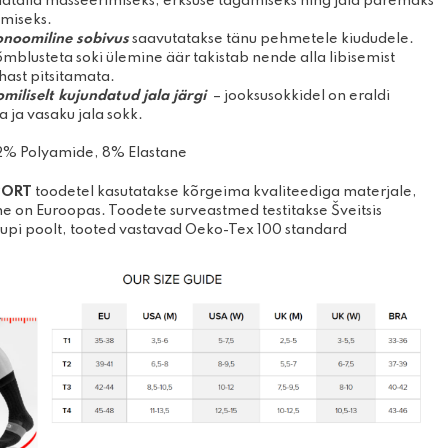
latalla masseerimiseks, erksuse tagamiseks ning jala paremaks
imiseks.
onoomiline sobivus
saavutatakse tänu pehmetele kiududele.
mblusteta soki ülemine äär takistab nende alla libisemist
hast pitsitamata.
miliselt kujundatud jala järgi
– jooksusokkidel on eraldi
 ja vasaku jala sokk.
92% Polyamide, 8% Elastane
PORT
toodetel kasutatakse kõrgeima kvaliteediga materjale,
e on Euroopas. Toodete surveastmed testitakse Šveitsis
pi poolt, tooted vastavad Oeko-Tex 100 standard