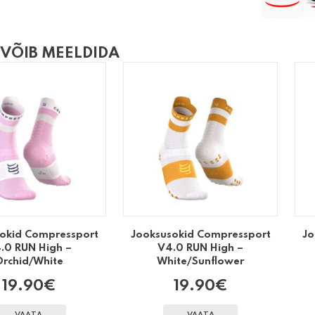
 VÕIB MEELDIDA
okid Compressport
Jooksusokid Compressport
Jo
.0 RUN High –
V4.0 RUN High –
rchid/White
White/Sunflower
19.90
€
19.90
€