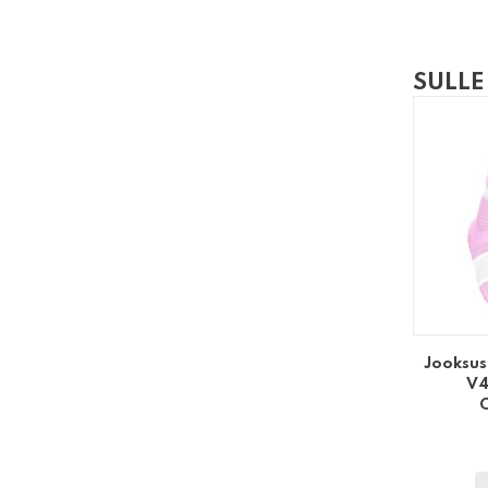
SULLE
Jooksus
V4
O