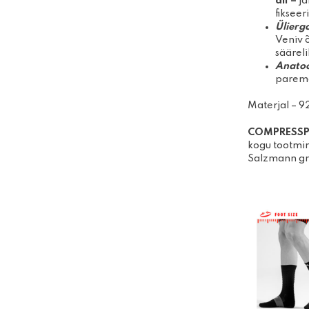
all –
ja
fikseer
Ülierg
Veniv õ
sääreli
Anatoo
parema
Materjal – 
COMPRE
S
S
kogu tootmin
Salzmann gru