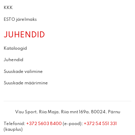
KKK
ESTO järelmaks
JUHENDID
Kataloogid
Juhendid
Suuskade valimine
Suuskade määrimine
Visu Sport, Riia Maja, Riia mnt 169a, 80024, Pärnu
Telefonid:
+372 5603 8400
(e-pood);
+372 54 551 331
(kauplus)