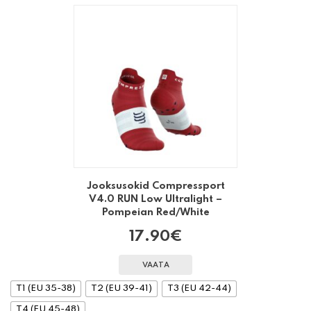
Jooksusokid Compressport
V4.0 RUN Low Ultralight –
Pompeian Red/White
17.90
€
VAATA
T1 (EU 35-38)
T2 (EU 39-41)
T3 (EU 42-44)
T4 (EU 45-48)