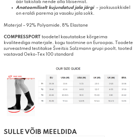
äär takistab nende alla libisemist.
Anatoomiliselt kujundatud jala järgi
– jooksusokkidel
on eraldi parema ja vasaku jala sokk.
Materjal – 92% Polyamide, 8% Elastane
COMPRE
S
SPORT
toodetel kasutatakse kõrgeima
kvaliteediga materjale, kogu tootmine on Euroopas. Toodete
surveastmed testitakse Šveitsis Salzmann grupi poolt, tooted
vastavad Oeko-Tex 100 standard
SULLE VÕIB MEELDIDA