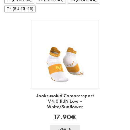
T1 (EU 35-38)
T2 (EU 39-41)
T3 (EU 42-44)
T4 (EU 45-48)
Jooksusokid Compressport
V4.0 RUN Low –
White/Sunflower
17.90
€
VAATA