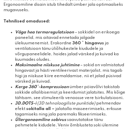
Ergonoomiline disain istub tihedalt ümber jala optimaalseks
mugavuseks.
Tehnilised omadused:
Väga hea termoregulatsioon
– sokkidel on erikoega
paneelid, mis aitavad ennetada jalgade
ülekuumenemist. Erakordne
360 ° hingavus
ja
ventilatsioon tänu üliõhukestele kiududele ja
võrgupaneelidele, hoides jalad värsked ja kuivad ka
kuumades oludes.
Maksimaalne niiskuse juhtimine
– sokid on valmistatud
hingavast ja hästi ventileerivast materjalist, mis tagab
higi ja niiskuse kiire eemaldamise, nii et jalad püsivad
värsked ja kuivad.
Kerge 360°-kompressioon
ümber pöiavõlvi takistab
sokkide allalibisemist ja keerdumist jalatsites. Mis kõige
tähtsam, see stimuleerib venoosse vere tsirkulatsiooni.
3D.DOTS-i
(3D tehnoloogiliste punktide)
pehmendav
efekt
sokitalla all –
jalatalla masseerimiseks, erksuse
tagamiseks ning jala paremaks fikseerimiseks.
Üliergonoomiline sobivus
saavutatakse tänu
pehmetele kidudele. Veniv õmblusteta soki ülemine