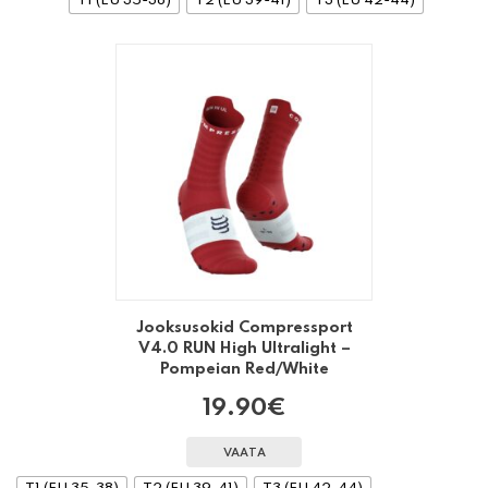
T1 (EU 35-38)
T2 (EU 39-41)
T3 (EU 42-44)
Jooksusokid Compressport
V4.0 RUN High Ultralight –
Pompeian Red/White
19.90
€
VAATA