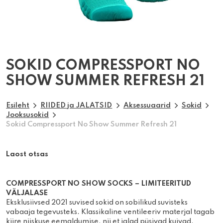
SOKID COMPRESSPORT NO
SHOW SUMMER REFRESH 21
Esileht
RIIDED ja JALATSID
Aksessuaarid
Sokid
Jooksusokid
Sokid Compressport No Show Summer Refresh 21
Laost otsas
COMPRE
S
SPORT
NO SHOW SOCKS – LIMITEERITUD
VÄLJALASE
Eksklusiivsed 2021 suvised sokid on sobilikud suvisteks
vabaaja tegevusteks. Klassikaline ventileeriv materjal tagab
kiire niiskuse eemaldumise, nii et jalad püsivad kuivad.