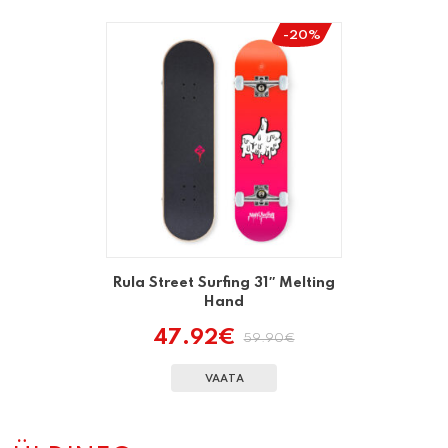
59.90€.
47.92€.
-20%
Rula Street Surfing 31″ Melting
Hand
47.92
€
59.90
€
Algne
Praegune
hind
hind
oli:
on:
VAATA
59.90€.
47.92€.