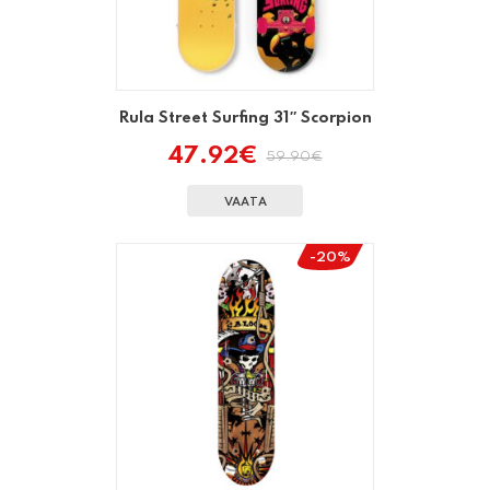
Rula Street Surfing 31″ Scorpion
47.92
€
59.90
€
Algne
Praegune
hind
hind
oli:
on:
VAATA
59.90€.
47.92€.
-20%