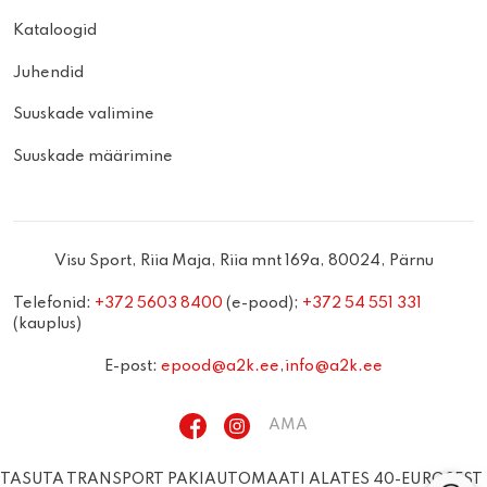
Kataloogid
Juhendid
Suuskade valimine
Suuskade määrimine
Visu Sport, Riia Maja, Riia mnt 169a, 80024, Pärnu
Telefonid:
+372 5603 8400
(e-pood);
+372 54 551 331
(kauplus)
E-post:
epood@a2k.ee
,
info@a2k.ee
AMA
TASUTA TRANSPORT PAKIAUTOMAATI ALATES 40-EUROSEST