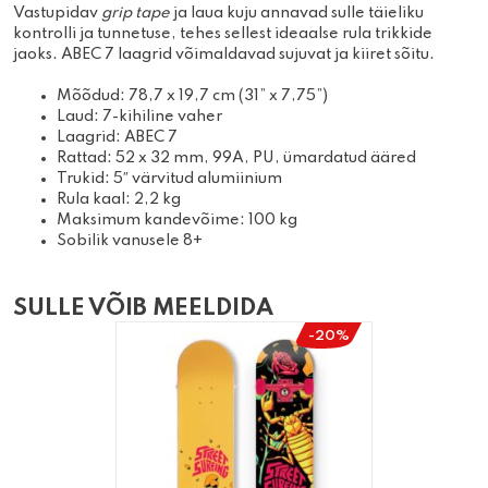
Vastupidav
grip tape
ja laua kuju annavad sulle täieliku
kontrolli ja tunnetuse, tehes sellest ideaalse rula trikkide
jaoks. ABEC 7 laagrid võimaldavad sujuvat ja kiiret sõitu.
Mõõdud: 78,7 x 19,7 cm (31” x 7,75”)
Laud: 7-kihiline vaher
Laagrid: ABEC 7
Rattad: 52 x 32 mm, 99A, PU, ümardatud ääred
Trukid: 5″ värvitud alumiinium
Rula kaal: 2,2 kg
Maksimum kandevõime: 100 kg
Sobilik vanusele 8+
SULLE VÕIB MEELDIDA
-20%