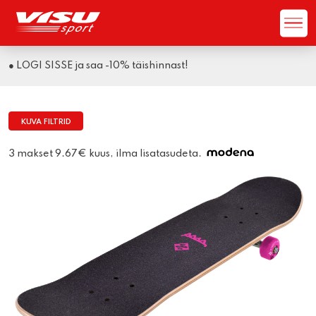
● LOGI SISSE ja saa -10% täishinnast!
KUVA FILTRID
3 makset 9.67€ kuus, ilma lisatasudeta.