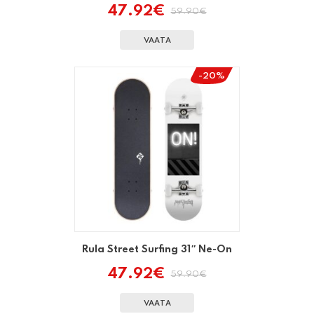
47.92
€
59.90
€
Algne
Praegune
hind
hind
oli:
on:
VAATA
59.90€.
47.92€.
-20%
Rula Street Surfing 31″ Ne-On
47.92
€
59.90
€
Algne
Praegune
hind
hind
oli:
on:
VAATA