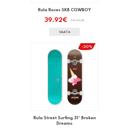
Rula Roces SKB COWBOY
39.92
€
49.90
€
Algne
Praegune
hind
hind
oli:
on:
VAATA
49.90€.
39.92€.
-20%
Rula Street Surfing 31″ Broken
Dreams