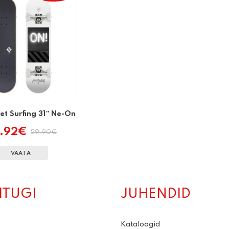
eet Surfing 31″ Ne-On
.92
€
59.90
€
Algne
Praegune
hind
hind
oli:
on:
VAATA
59.90€.
47.92€.
ITUGI
JUHENDID
Kataloogid