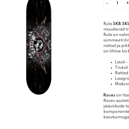
Disc-golfi kettad
Quant
Võimle
Algajakomplektid
joogit
Massaa
Rula
SKB SK
muudavad tri
Rula on valmi
sümmeetrilin
rattad ja pik
on lihtne ka
Laud – 
Trukid 
Rattad
Laagri
Maksim
Roces
on Ita
Roces asutati
jääuiskude t
komponente,
kasutusmuga