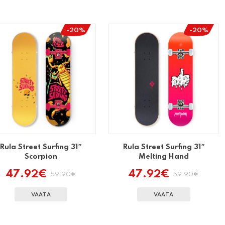
-20%
-20%
Rula Street Surfing 31″
Rula Street Surfing 31″
Scorpion
Melting Hand
47.92
€
47.92
€
59.90
€
59.90
€
Algne
Praegune
Algne
Praegune
hind
hind
hind
hind
oli:
on:
oli:
on:
VAATA
VAATA
59.90€.
47.92€.
59.90€.
47.92€.