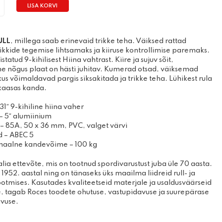
LISA KORVI
ity
mise- ja
Prillid
ooted
Kindad
žirullid
ULL
, millega saab erinevaid trikke teha. Väiksed rattad
kkide tegemise lihtsamaks ja kiiruse kontrollimise paremaks.
statud 9-kihilisest Hiina vahtrast. Kiire ja sujuv sõit,
e nõgus plaat on hästi juhitav. Kumerad otsad, väiksemad
kus võimaldavad pargis siksakitada ja trikke teha. Lühikest rula
 kaasas kanda.
31″ 9-kihiline hiina vaher
– 5″ alumiinium
 – 85A, 50 x 36 mm, PVC, valget värvi
d – ABEC 5
aalne kandevõime – 100 kg
alia ettevõte, mis on tootnud spordivarustust juba üle 70 aasta.
 1952. aastal ning on tänaseks üks maailma liidreid rull- ja
ootmises. Kasutades kvaliteetseid materjale ja usaldusväärseid
 tagab Roces toodete ohutuse, vastupidavuse ja suurepärase
vuse.