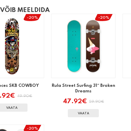
 VÕIB MEELDIDA
-20%
-20%
Roces SKB COWBOY
Rula Street Surfing 31″ Broken
Dreams
.92
€
49.90
€
Algne
Praegune
47.92
€
59.90
€
hind
hind
Algne
Praegune
oli:
on:
hind
hind
VAATA
49.90€.
39.92€.
oli:
on:
VAATA
59.90€.
47.92€.
-20%