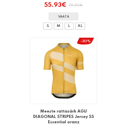
55.93
€
79.90
€
Algne
Praegune
hind
hind
oli:
on:
VAATA
79.90€.
55.93€.
S
M
L
XL
-30%
Meeste rattasärk AGU
DIAGONAL STRIPES Jersey SS
Essential oranz