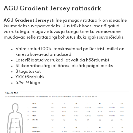
AGU Gradient Jersey rattasärk
AGU Gradient Jersey
stiilne ja mugav rattasärk on ideaalne
kuumadeks suvepäevadeks. Uus trükk koos laserlõigatud
varrukatega, mugav istuvus ja kanga kiire kuivamisvõime
muudavad selle rattasärgi kohustuslikuks igaks suvesõiduks.
Valmistatud 100% taaskasutatud polüestrist, millel on
kiiresti kuivavad omadused
Laserlõigatud varrukad, et vältida hõõrdumist
Silikoonriba särgi allääres, et särk paigal püsiks
3 tagataskut
YKK tõmblukk
Slim fit
lõige