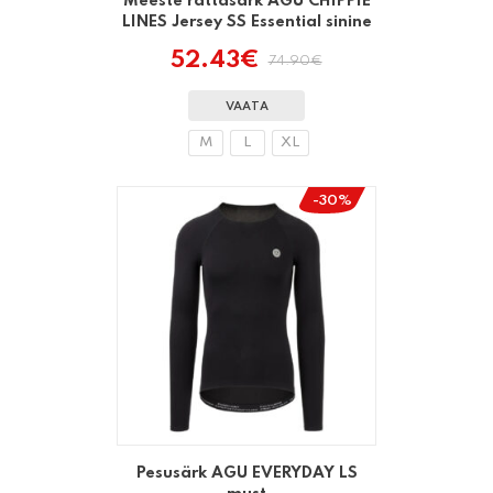
Meeste rattasärk AGU CHIPPIE
LINES Jersey SS Essential sinine
52.43
€
74.90
€
Algne
Praegune
hind
hind
oli:
on:
VAATA
74.90€.
52.43€.
M
L
XL
-30%
Pesusärk AGU EVERYDAY LS