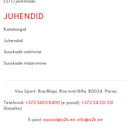
ESTO järelmaks
JUHENDID
Kataloogid
Juhendid
Suuskade valimine
Suuskade määrimine
Visu Sport, Riia Maja, Riia mnt 169a, 80024, Pärnu
Telefonid:
+372 5603 8400
(e-pood);
+372 54 551 331
(kauplus)
E-post:
epood@a2k.ee
,
info@a2k.ee