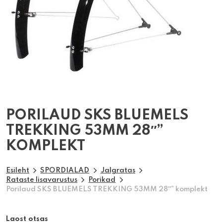
PORILAUD SKS BLUEMELS
TREKKING 53MM 28″”
KOMPLEKT
Esileht
SPORDIALAD
Jalgratas
Rataste lisavarustus
Porikad
Porilaud SKS BLUEMELS TREKKING 53MM 28″” komplekt
Laost otsas