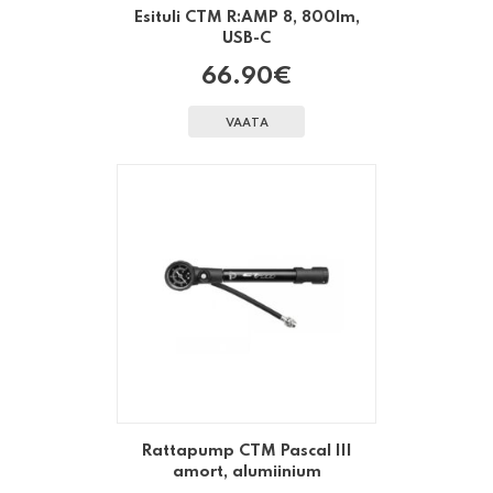
Esituli CTM R:AMP 8, 800lm,
USB-C
66.90
€
VAATA
Rattapump CTM Pascal III
amort, alumiinium