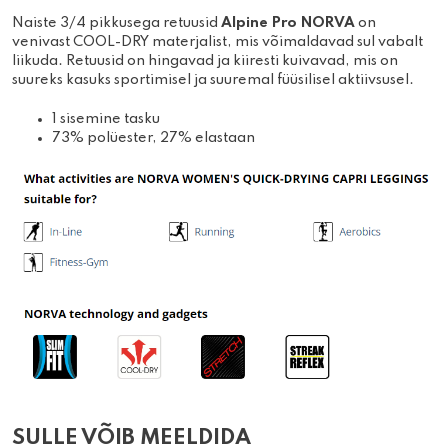
Naiste 3/4 pikkusega retuusid
Alpine Pro NORVA
on
venivast COOL-DRY materjalist, mis võimaldavad sul vabalt
liikuda. Retuusid on hingavad ja kiiresti kuivavad, mis on
suureks kasuks sportimisel ja suuremal füüsilisel aktiivsusel.
1 sisemine tasku
73% polüester, 27% elastaan
SULLE VÕIB MEELDIDA