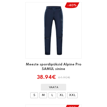
-40%
Meeste spordipüksid Alpine Pro
SAMUL sinine
38.94
€
64.90
€
Algne
Praegune
hind
hind
oli:
on:
VAATA
64.90€.
38.94€.
S
M
L
XL
XXL