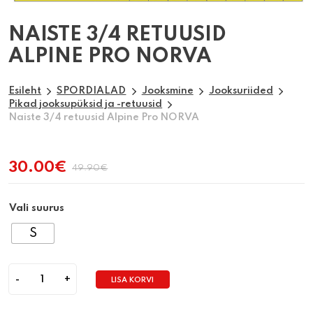
NAISTE 3/4 RETUUSID
ALPINE PRO NORVA
Esileht
SPORDIALAD
Jooksmine
Jooksuriided
Pikad jooksupüksid ja -retuusid
Naiste 3/4 retuusid Alpine Pro NORVA
30.00
€
49.90
€
Algne
Praegune
hind
hind
oli:
on:
Vali suurus
49.90€.
30.00€.
S
LISA KORVI
Quantity