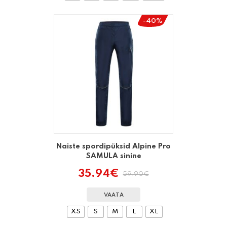
-40%
Naiste spordipüksid Alpine Pro
SAMULA sinine
35.94
€
59.90
€
Algne
Praegune
hind
hind
oli:
on:
VAATA
59.90€.
35.94€.
XS
S
M
L
XL