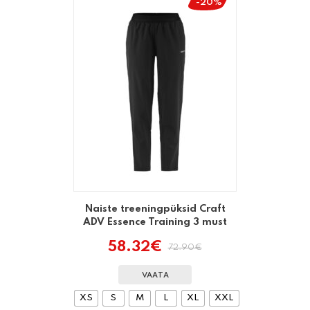
-20%
Naiste treeningpüksid Craft
ADV Essence Training 3 must
58.32
€
72.90
€
Algne
Praegune
hind
hind
oli:
on:
VAATA
72.90€.
58.32€.
XS
S
M
L
XL
XXL