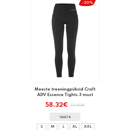
-20%
Meeste treeningpüksid Craft
ADV Essence Tights 3 must
58.32
€
72.90
€
Algne
Praegune
hind
hind
oli:
on:
VAATA
72.90€.
58.32€.
S
M
L
XL
XXL