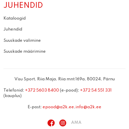
JUHENDID
Kataloogid
Juhendid
Suuskade valimine
Suuskade määrimine
Visu Sport, Riia Maja, Riia mnt 169a, 80024, Pärnu
Telefonid:
+372 5603 8400
(e-pood);
+372 54 551 331
(kauplus)
E-post:
epood@a2k.ee
,
info@a2k.ee
AMA