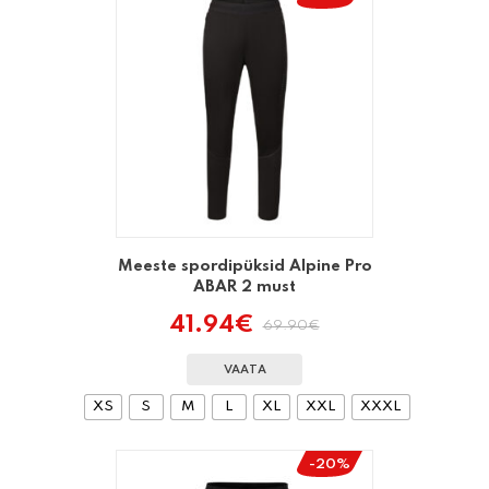
Meeste spordipüksid Alpine Pro
ABAR 2 must
41.94
€
69.90
€
Algne
Praegune
hind
hind
oli:
on:
VAATA
69.90€.
41.94€.
XS
S
M
L
XL
XXL
XXXL
-20%