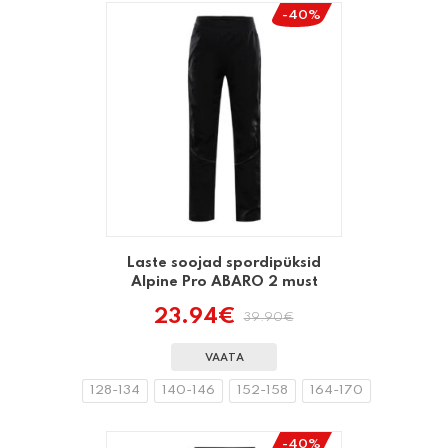
-40%
Laste soojad spordipüksid
Alpine Pro ABARO 2 must
23.94
€
39.90
€
Algne
Praegune
hind
hind
oli:
on:
VAATA
39.90€.
23.94€.
128-134
140-146
152-158
164-170
-40%