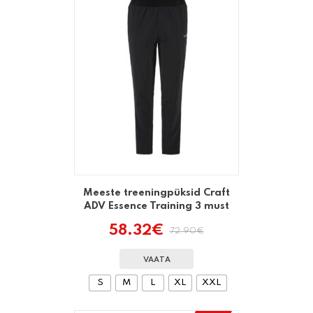
Meeste treeningpüksid Craft
ADV Essence Training 3 must
58.32
€
72.90
€
Algne
Praegune
hind
hind
oli:
on:
VAATA
72.90€.
58.32€.
S
M
L
XL
XXL