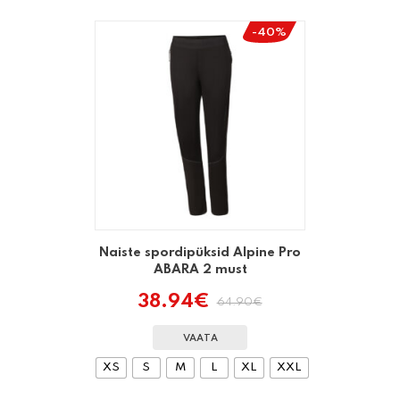
-40%
Naiste spordipüksid Alpine Pro
ABARA 2 must
38.94
€
64.90
€
Algne
Praegune
hind
hind
oli:
on:
VAATA
64.90€.
38.94€.
XS
S
M
L
XL
XXL