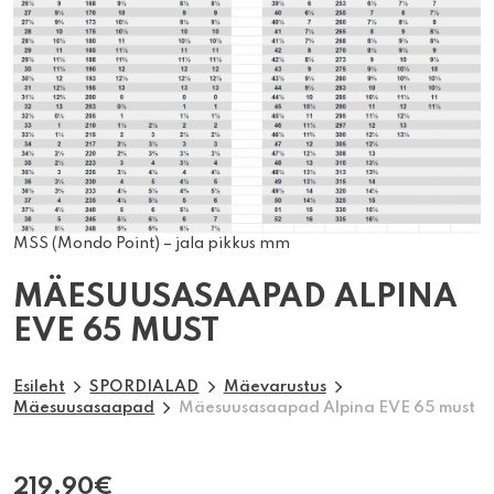
MSS (Mondo Point) – jala pikkus mm
MÄESUUSASAAPAD ALPINA
EVE 65 MUST
Esileht
SPORDIALAD
Mäevarustus
Mäesuusasaapad
Mäesuusasaapad Alpina EVE 65 must
219.90
€