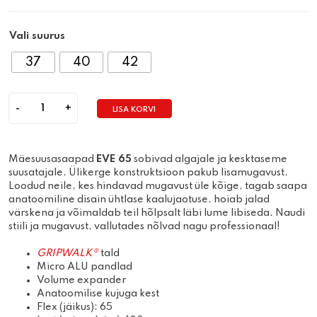
Vali suurus
37
40
42
LISA KORVI
Quantity
Mäesuusasaapad
EVE 65
sobivad algajale ja kesktaseme
suusatajale. Ülikerge konstruktsioon pakub lisamugavust.
Loodud neile, kes hindavad mugavust üle kõige, tagab saapa
anatoomiline disain ühtlase kaalujaotuse, hoiab jalad
värskena ja võimaldab teil hõlpsalt läbi lume libiseda. Naudi
stiili ja mugavust, vallutades nõlvad nagu professionaal!
GRIPWALK®
tald
Micro ALU pandlad
Volume expander
Anatoomilise kujuga kest
Flex (jäikus): 65