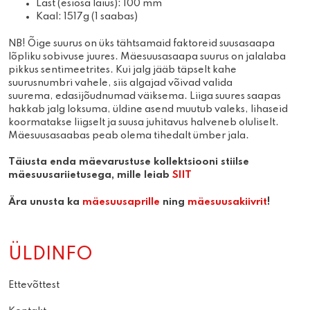
Last (esiosa laius): 100 mm
Kaal: 1517g (1 saabas)
NB! Õige suurus on üks tähtsamaid faktoreid suusasaapa
lõpliku sobivuse juures. Mäesuusasaapa suurus on jalalaba
pikkus sentimeetrites. Kui jalg jääb täpselt kahe
suurusnumbri vahele, siis algajad võivad valida
suurema, edasijõudnumad väiksema. Liiga suures saapas
hakkab jalg loksuma, üldine asend muutub valeks, lihaseid
koormatakse liigselt ja suusa juhitavus halveneb oluliselt.
Mäesuusasaabas peab olema tihedalt ümber jala.
Täiusta enda mäevarustuse kollektsiooni stiilse
mäesuusariietusega, mille leiab
SIIT
Ära unusta ka
mäesuusaprille
ning
mäesuusakiivrit
!
ÜLDINFO
Ettevõttest