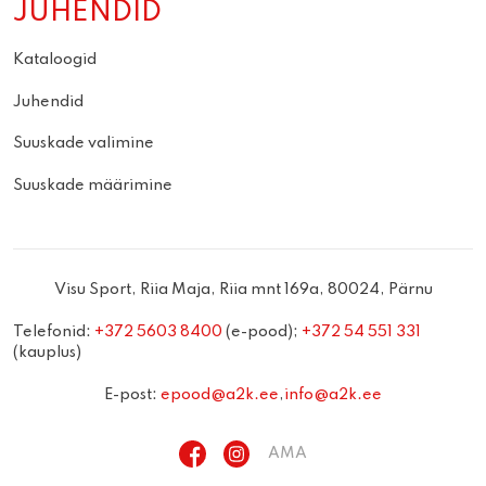
JUHENDID
Kataloogid
Juhendid
Suuskade valimine
Suuskade määrimine
Visu Sport, Riia Maja, Riia mnt 169a, 80024, Pärnu
Telefonid:
+372 5603 8400
(e-pood);
+372 54 551 331
(kauplus)
E-post:
epood@a2k.ee
,
info@a2k.ee
AMA