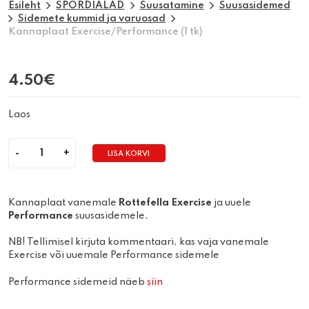
Esileht
SPORDIALAD
Suusatamine
Suusasidemed
Sidemete kummid ja varuosad
Kannaplaat Exercise/Performance (1 tk)
4.50
€
Laos
LISA KORVI
Quantity
Kannaplaat vanemale
Rottefella Exercise
ja uuele
Performance
suusasidemele.
NB! Tellimisel kirjuta kommentaari, kas vaja vanemale
Exercise või uuemale Performance sidemele
Performance sidemeid näeb
siin