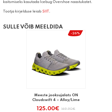
kaitsmiseks kasutada Icebug Overshoe naastukatet.
Tootja kirjelduse leiab
SIIT
.
SULLE VÕIB MEELDIDA
-26%
Meeste jooksujalats ON
Cloudswift 4 – Alloy/Lime
125.00
€
169.90
€
Algne
Praegune