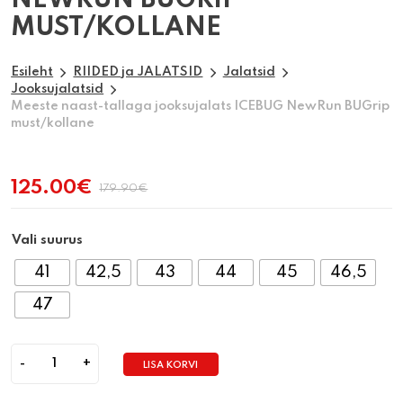
NEWRUN BUGRIP
MUST/KOLLANE
Esileht
RIIDED ja JALATSID
Jalatsid
Jooksujalatsid
Meeste naast-tallaga jooksujalats ICEBUG NewRun BUGrip
must/kollane
125.00
€
179.90
€
Algne
Praegune
hind
hind
oli:
on:
Vali suurus
179.90€.
125.00€.
41
42,5
43
44
45
46,5
47
LISA KORVI
Quantity