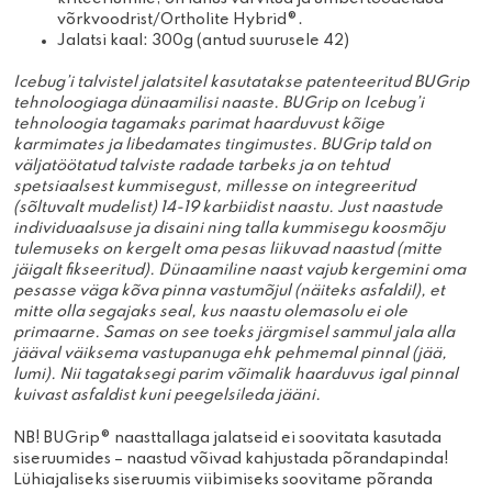
võrkvoodrist/Ortholite Hybrid®.
Jalatsi kaal: 300g (antud suurusele 42)
Icebug’i talvistel jalatsitel kasutatakse patenteeritud BUGrip
tehnoloogiaga dünaamilisi naaste. BUGrip on Icebug’i
tehnoloogia tagamaks parimat haarduvust kõige
karmimates ja libedamates tingimustes. BUGrip tald on
väljatöötatud talviste radade tarbeks ja on tehtud
spetsiaalsest kummisegust, millesse on integreeritud
(sõltuvalt mudelist) 14-19 karbiidist naastu. Just naastude
individuaalsuse ja disaini ning talla kummisegu koosmõju
tulemuseks on kergelt oma pesas liikuvad naastud (mitte
jäigalt fikseeritud). Dünaamiline naast vajub kergemini oma
pesasse väga kõva pinna vastumõjul (näiteks asfaldil), et
mitte olla segajaks seal, kus naastu olemasolu ei ole
primaarne. Samas on see toeks järgmisel sammul jala alla
jääval väiksema vastupanuga ehk pehmemal pinnal (jää,
lumi). Nii tagataksegi parim võimalik haarduvus igal pinnal
kuivast asfaldist kuni peegelsileda jääni.
NB! BUGrip® naasttallaga jalatseid ei soovitata kasutada
siseruumides – naastud võivad kahjustada põrandapinda!
Lühiajaliseks siseruumis viibimiseks soovitame põranda