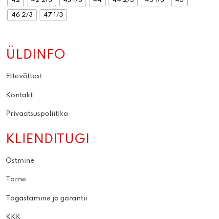
42
42 2/3
43 1/3
44
44 2/3
45 1/3
46
46 2/3
47 1/3
ÜLDINFO
Ettevõttest
Kontakt
Privaatsuspoliitika
KLIENDITUGI
Ostmine
Tarne
Tagastamine ja garantii
KKK