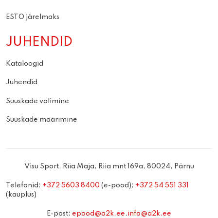
ESTO järelmaks
JUHENDID
Kataloogid
Juhendid
Suuskade valimine
Suuskade määrimine
Visu Sport, Riia Maja, Riia mnt 169a, 80024, Pärnu
Telefonid:
+372 5603 8400
(e-pood);
+372 54 551 331
(kauplus)
E-post:
epood@a2k.ee
,
info@a2k.ee