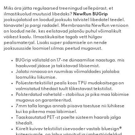
Miks ära jätta regulaarsed treeningud sellepärast, et
ilmastikuolud muutusid libedaks?
NewRun BUGrip
jooksujalatsid on loodud jooksuks talvistel libedatel teedel,
tänavatel ja pargi radadel. Membraanita NewRun versioon
on loodud neile, kes eelistavad jalanõu puhul võimalikult
väikest kaalu. Ilmastikukaitse tagab vett hülgav
pealismaterjal. Lisaks super pidamisele on nende
jooksususside loomisel silmas peetud mugavust.
BUGrip välistald on 17-ne dünaamilise naastuga, mis
haakuvad jäässe ja takistavad libisemist.
Jalatsi ninaosa on ruumikas võimaldades jalalaba
loomuliku liikumise.
Polüestertekstiilist pealis koos TPU mudakaitsega on
valmistatud tihedast tuult tõkestavast tekstiilist.
Polsterdatud vahetald – stabiilsus ja pika maa läbimise
mugavus on garanteeritud.
7mm talla langus annab piisava toestuse nii lühikese
kui ka pikema maa läbimisel.
Taaskasutatud PET-st paelte süsteem haarab jalga
tihedalt.
Kiirelt kuivav tekstiilist sisevooder vastab bluesign®
kriteeriumile, on lahus värvitud ja ümbertöödeldud