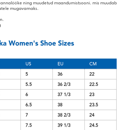
kannalööke ning muudetud maandumistsooni, mis muudab
mise- ja
Prillid
sjatele mugavamaks.
ooted
Kindad
žirullid
m.
g