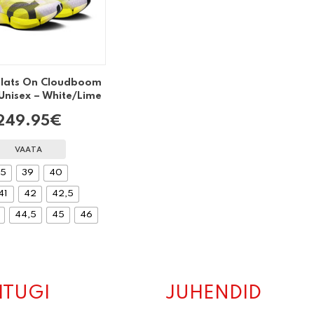
alats On Cloudboom
 Unisex – White/Lime
249.95
€
VAATA
,5
39
40
41
42
42,5
44,5
45
46
ITUGI
JUHENDID