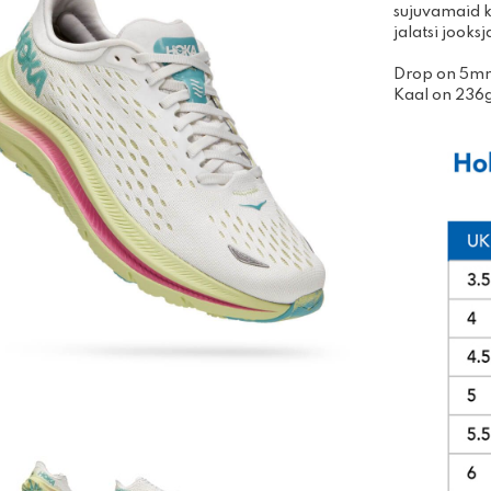
Disc-golfi kettad
sujuvamaid 
Võimle
jalatsi jook
Algajakomplektid
joogit
Massaa
Drop on 5m
Kaal on 236