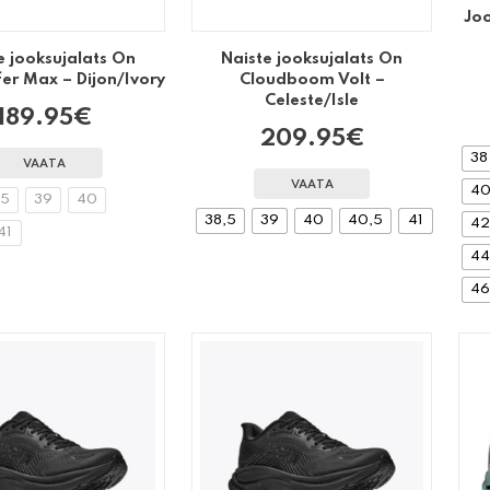
Jo
e jooksujalats On
Naiste jooksujalats On
er Max – Dijon/Ivory
Cloudboom Volt –
Celeste/Isle
189.95
€
209.95
€
38
VAATA
VAATA
40
,5
39
40
38,5
39
40
40,5
41
42
41
44
46