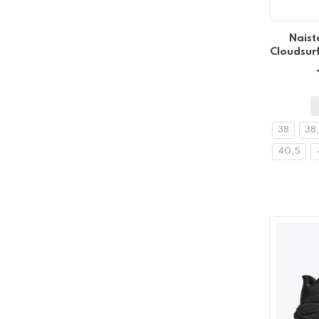
Naist
Cloudsurf
38
38
40,5