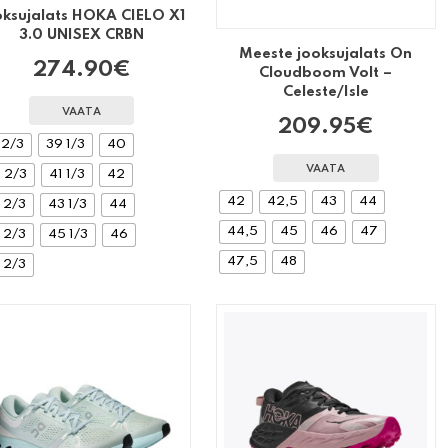
oksujalats HOKA CIELO X1
3.0 UNISEX CRBN
Meeste jooksujalats On
274.90
€
Cloudboom Volt –
Celeste/Isle
VAATA
209.95
€
 2/3
39 1/3
40
VAATA
 2/3
41 1/3
42
42
42,5
43
44
 2/3
43 1/3
44
44,5
45
46
47
 2/3
45 1/3
46
47,5
48
 2/3