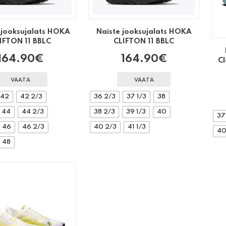
jooksujalats HOKA
Naiste jooksujalats HOKA
IFTON 11 BBLC
CLIFTON 11 BBLC
164.90
€
164.90
€
Cl
VAATA
VAATA
42
42 2/3
36 2/3
37 1/3
38
44
44 2/3
38 2/3
39 1/3
40
37
46
46 2/3
40 2/3
41 1/3
4
48