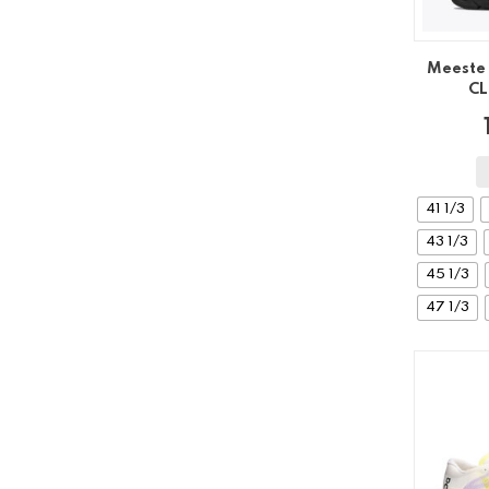
Meeste 
CL
41 1/3
43 1/3
45 1/3
47 1/3