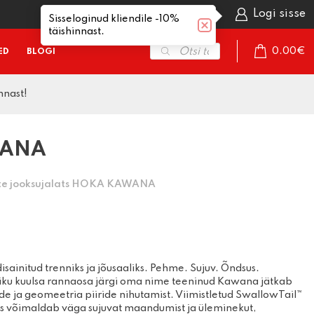
Avaleht
Logi sisse
Sisseloginud kliendile -10%
täishinnast.
Products
0.00
€
ED
BLOGI
search
nnast!
omplektid
Sportprillid
Hokiuisud
Mäesuusasaapad
aasuusad
Ujumisprillid
Iluuisud
Mäekiivrid
WANA
sidemed
Mäesuusaprillid
Matkauisud
Mäeprillid
saapad
Aksessuaarid
Mäesuusariided
te jooksujalats HOKA KAWANA
kepid
Aksessuaarid
määrded
Rullsuusad
aasuusariided
Rullsuusasaapad
Käimiskepid
uaarid
Suusakepid
Käimiskeppide
TLET
varuosad
sainitud trenniks ja jõusaaliks. Pehme. Sujuv. Õndsus.
Rattad ja laagrid
iku kuulsa rannaosa järgi oma nime teeninud Kawana jätkab
Kindad
d
Varuosad
 ja geomeetria piiride nihutamist. Viimistletud SwallowTail™
is võimaldab väga sujuvat maandumist ja üleminekut,
emiskummid
Kiivrid