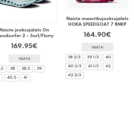
Naiste maastikujooksujalats
HOKA SPEEDGOAT 7 BNKP
Naiste jooksujalats On
164.90
€
oudsurfer 2 – Surf/Flurry
169.95
€
VAATA
38 2/3
39 1/3
40
VAATA
40 2/3
41 1/3
42
,5
38
38,5
39
42 2/3
0
40,5
41