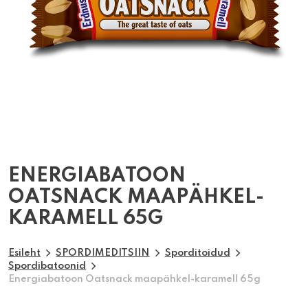
ENERGIABATOON
OATSNACK MAAPÄHKEL-
KARAMELL 65G
Esileht
SPORDIMEDITSIIN
Sporditoidud
Spordibatoonid
Energiabatoon Oatsnack maapähkel-karamell 65g