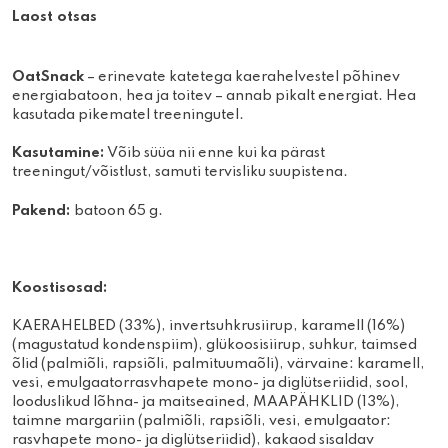
Laost otsas
OatSnack
– erinevate katetega kaerahelvestel põhinev
energiabatoon, hea ja toitev – annab pikalt energiat. Hea
kasutada pikematel treeningutel.
Kasutamine:
Võib süüa nii enne kui ka pärast
treeningut/võistlust, samuti tervisliku suupistena.
Pakend:
batoon 65 g.
Koostisosad:
KAERAHELBED (33%), invertsuhkrusiirup, karamell (16%)
(magustatud kondenspiim), glükoosisiirup, suhkur, taimsed
õlid (palmiõli, rapsiõli, palmituumaõli), värvaine: karamell,
vesi, emulgaatorrasvhapete mono- ja diglütseriidid, sool,
looduslikud lõhna- ja maitseained, MAAPÄHKLID (13%),
taimne margariin (palmiõli, rapsiõli, vesi, emulgaator:
rasvhapete mono- ja diglütseriidid), kakaod sisaldav